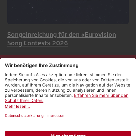
Songeinreichung für den «Eurovision
Song Contest» 2026
Kontakt
Impressum
Rechtliches
Netiquette
Nutzungsbedingungen
AGB Payyo
Datenschutzeinstellungen