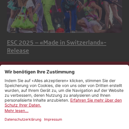
ESC 2025 – «Made in Switzerland»-
Release
Kontakt
Impressum
Rechtliches
Netiquette
Nutzungsbedingungen
AGB Payyo