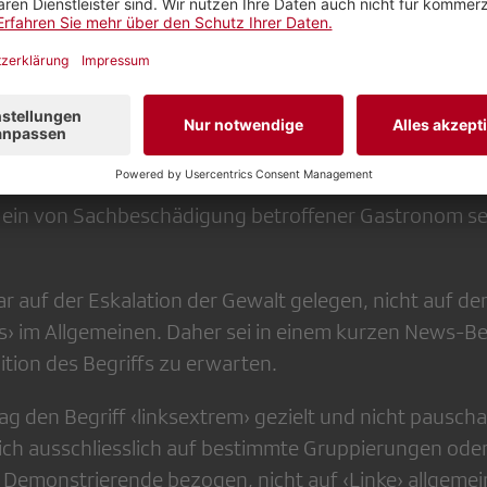
als Sympathisant oder Unterstützer politischer Gewalt 
 Redaktion?
Redaktion erklärt, der Beitrag thematisiere primär di
den auf die Gewalt an der Demonstration. Auch Betrof
in von Sachbeschädigung betroffener Gastronom se
ar auf der Eskalation der Gewalt gelegen, nicht auf 
› im Allgemeinen. Daher sei in einem kurzen News-Be
ition des Begriffs zu erwarten.
ag den Begriff ‹linksextrem› gezielt und nicht pausch
ch ausschliesslich auf bestimmte Gruppierungen ode
emonstrierende bezogen, nicht auf ‹Linke› allgemein