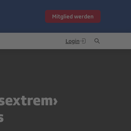
Mitglied werden
Login
ksextrem›
s