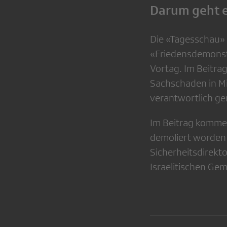
Darum geht e
Die «Tagesschau» 
«Friedensdemonstr
Vortag. Im Beitra
Sachschaden in Mil
verantwortlich g
Im Beitrag kommen
demoliert worden 
Sicherheitsdirekt
Israelitischen Ge