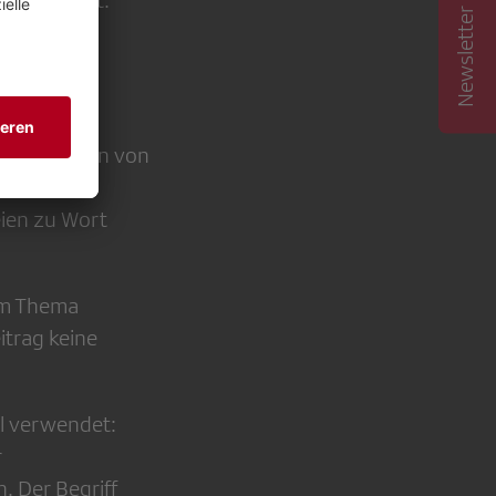
Newsletter abonnieren
dargestellt.
e Reaktionen von
fene wie
ien zu Wort
dem Thema
itrag keine
al verwendet:
r
. Der Begriff