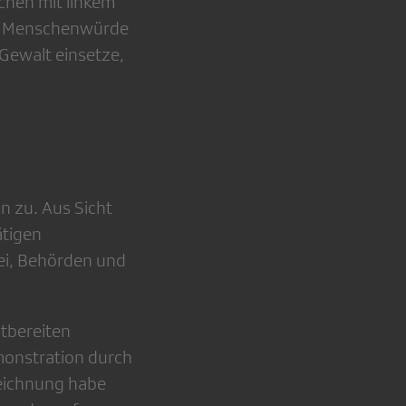
chen mit linkem
die Menschenwürde
 Gewalt einsetze,
 zu. Aus Sicht
ätigen
ei, Behörden und
tbereiten
monstration durch
zeichnung habe