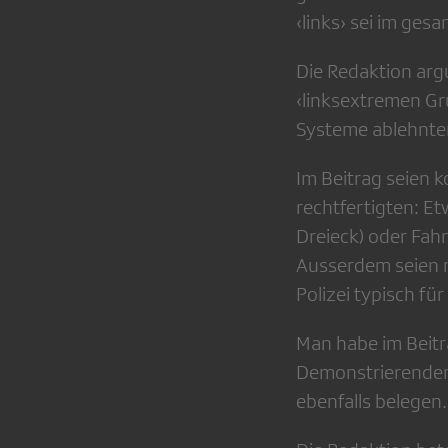
‹links› sei im gesa
Die Redaktion arg
‹linksextremen Gr
Systeme ablehnten
Im Beitrag seien 
rechtfertigten: Et
Dreieck) oder Fah
Ausserdem seien m
Polizei typisch fü
Man habe im Beitr
Demonstrierenden 
ebenfalls belegen.