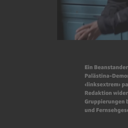
Ein Beanstander
Palästina-Demons
‹linksextrem› p
Redaktion wider
Gruppierungen b
und Fernsehges