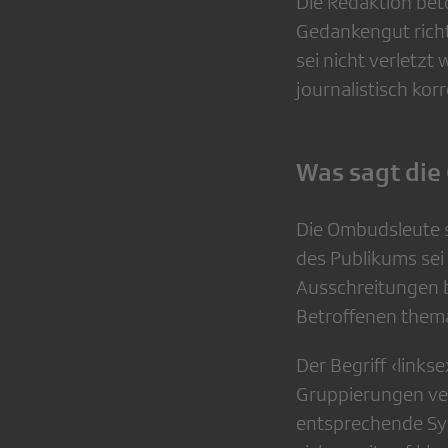
Die Redaktion bet
Gedankengut richt
sei nicht verletzt
journalistisch ko
Was sagt die
Die Ombudsleute 
des Publikums sei 
Ausschreitungen b
Betroffenen thema
Der Begriff ‹link
Gruppierungen ve
entsprechende Sy