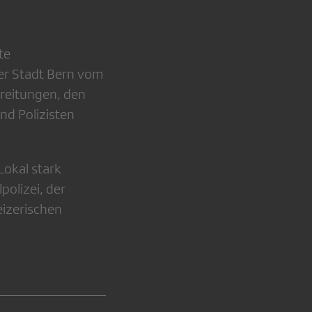
te
der Stadt Bern vom
hreitungen, den
nd Polizisten
Lokal stark
polizei, der
eizerischen