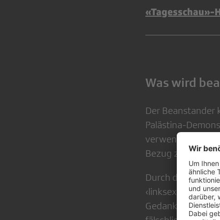
«Tagesschau»-H
Was wird be
Der Beanstander kr
Palästina-Demonst
verwenden, ohne z
Bezug zwischen de
Durch diese «paus
‹linksextrem› wür
Gedankengut diskri