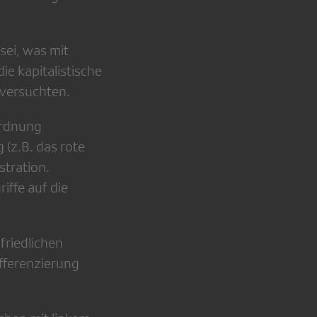
sei, was mit
ie kapitalistische
 versuchten.
ordnung
 (z.B. das rote
tration.
ffe auf die
friedlichen
fferenzierung