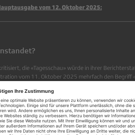
auptausgabe vom 12. Oktober 2025:
anstandet?
itisiert, die «Tagesschau» würde in ihrer Berichterst
ration vom 11. Oktober 2025 mehrfach den Begriff ‹
u erklären, was darunter zu verstehen sei oder welc
n Gewalttaten und einer linken Ideologie bestehen so
chale und unbegründete Verwendung» der Begriffe ‹l
den nach Ansicht des Beanstanders Menschen mit lin
miniert und in ihrer Würde verletzt. Der Beanstander 