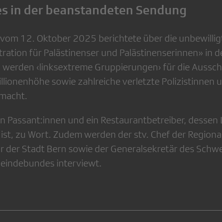
s in der beanstandeten Sendung
vom 12. Oktober 2025 berichtete über die unbewillig
ation für Palästinenser und Palästinenserinnen» in 
g werden ‹linksextreme Gruppierungen› für die Aussc
lionenhöhe sowie zahlreiche verletzte Polizistinnen u
emacht.
 Passant:innen und ein Restaurantbetreiber, dessen 
ist, zu Wort. Zudem werden der stv. Chef der Regional
or der Stadt Bern sowie der Generalsekretär des Schw
meindebundes interviewt.