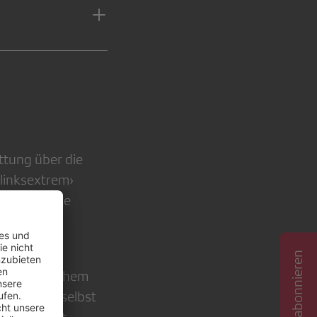
attung über die
linksextrem›
her konkrete
ll.
inks› und
kem politischem
fühlt sich selbst