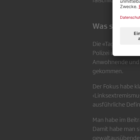
fälschlicherweise 
Was sagt die
Die «Tagesschau»-
Polizei und Behör
Anwohnende und e
gekommen.
Der Fokus habe kl
‹Linksextremismus
ausführliche Defin
Man habe im Beitr
Damit habe man si
gewaltausübende D